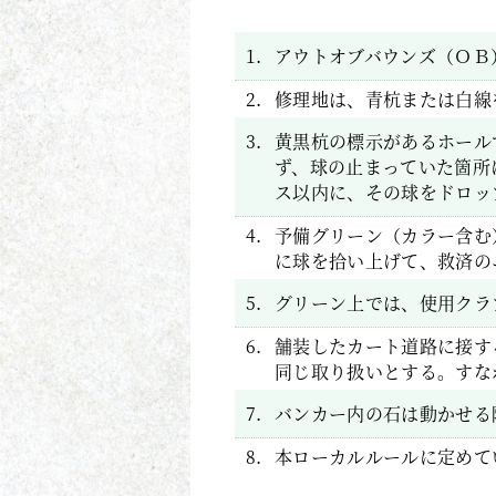
1.
アウトオブバウンズ（ＯＢ
2.
修理地は、青杭または白線
3.
黄黒杭の標示があるホール
ず、球の止まっていた箇所
ス以内に、その球をドロッ
4.
予備グリーン（カラー含む
に球を拾い上げて、救済の
5.
グリーン上では、使用クラ
6.
舗装したカート道路に接す
同じ取り扱いとする。すな
7.
バンカー内の石は動かせる
8.
本ローカルルールに定めて