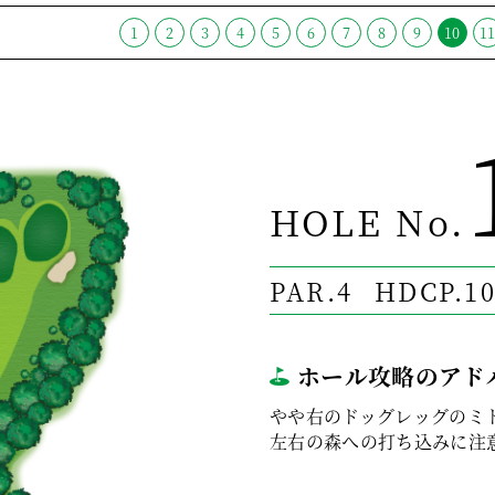
1
2
3
4
5
6
7
8
9
10
1
HOLE No.
PAR.4
HDCP.1
ホール攻略のアド
やや右のドッグレッグのミ
左右の森への打ち込みに注