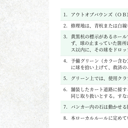
1.
アウトオブバウンズ（ＯＢ
2.
修理地は、青杭または白線
3.
黄黒杭の標示があるホール
ず、球の止まっていた箇所
ス以内に、その球をドロッ
4.
予備グリーン（カラー含む
に球を拾い上げて、救済の
5.
グリーン上では、使用クラ
6.
舗装したカート道路に接す
同じ取り扱いとする。すな
7.
バンカー内の石は動かせる
8.
本ローカルルールに定めて