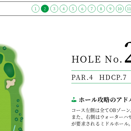
1
2
3
4
5
6
7
8
9
10
1
HOLE No.
PAR.4
HDCP.7
ホール攻略のアド
コース左側は全てOBゾーン
また、右側はウォーターハ
が要求されるミドルホール