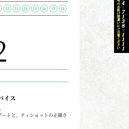
1
12
13
14
15
16
17
18
2
バイス
。
ザートと、ティショットの正確さ
。