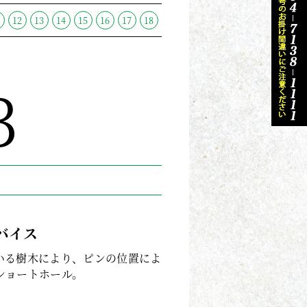
1
12
13
14
15
16
17
18
3
5
バイス
いる樹木により、ピンの位置によ
ショートホール。