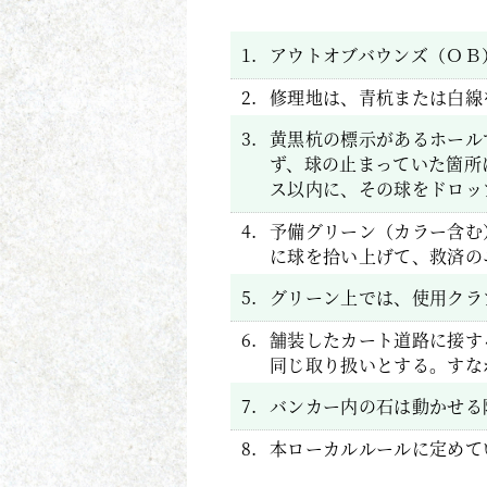
1.
アウトオブバウンズ（ＯＢ
2.
修理地は、青杭または白線
3.
黄黒杭の標示があるホール
ず、球の止まっていた箇所
ス以内に、その球をドロッ
4.
予備グリーン（カラー含む
に球を拾い上げて、救済の
5.
グリーン上では、使用クラ
6.
舗装したカート道路に接す
同じ取り扱いとする。すな
7.
バンカー内の石は動かせる
8.
本ローカルルールに定めて