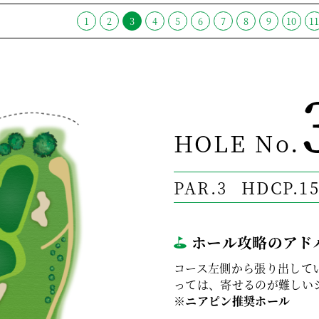
1
2
3
4
5
6
7
8
9
10
1
HOLE No.
PAR.3
HDCP.1
ホール攻略のアド
コース左側から張り出して
っては、寄せるのが難しい
※ニアピン推奨ホール