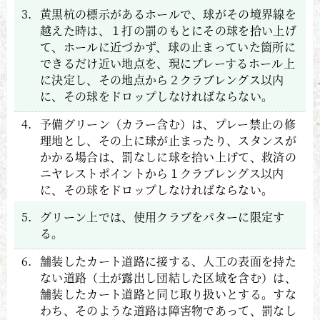
3.
黄黒杭の標示があるホールで、球がその境界線を
越えた時は、１打の罰のもとにその球を拾い上げ
て、ホールに近づかず、球の止まっていた箇所に
できるだけ近い地点を、現にプレーするホール上
に決定し、その地点から２クラブレングス以内
に、その球をドロップしなければならない。
4.
予備グリーン（カラー含む）は、プレー禁止の修
理地とし、その上に球が止まったり、スタンスが
かかる場合は、罰なしに球を拾い上げて、救済の
ニヤレストポイントから１クラブレングス以内
に、その球をドロップしなければならない。
5.
グリーン上では、使用クラブをパターに限定す
る。
6.
舗装したカート道路に接する、人工の表面を持た
ない道路（土が露出し団結した区域を含む）は、
舗装したカート道路と同じ取り扱いとする。すな
わち、そのような道路は障害物であって、罰なし