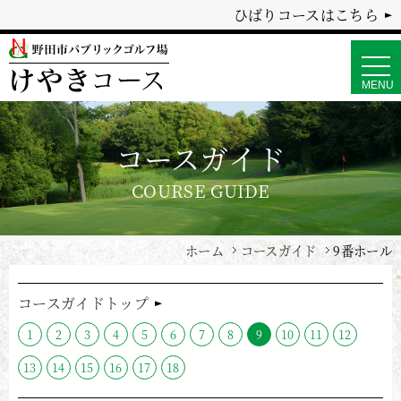
ひばりコースはこちら
togg
navi
MENU
コースガイド
COURSE GUIDE
ホーム
コースガイド
9番ホール
コースガイドトップ
1
2
3
4
5
6
7
8
9
10
11
12
13
14
15
16
17
18