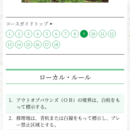
コースガイドトップ
1
2
3
4
5
6
7
8
9
10
11
12
13
14
15
16
17
18
ローカル・ルール
1.
アウトオブバウンズ（ＯＢ）の境界は、白杭をも
って標示する。
2.
修理地は、青杭または白線をもって標示し、プレ
ー禁止区域とする。